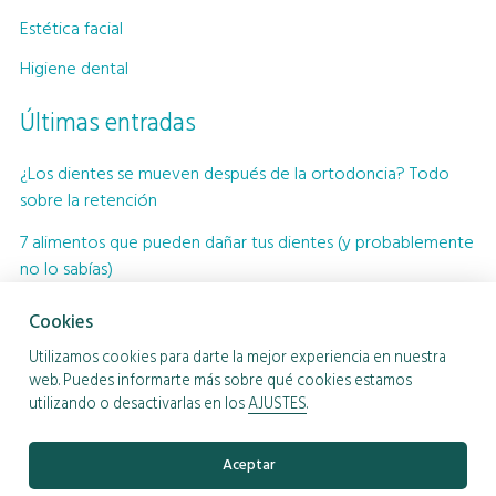
Estética facial
Higiene dental
Últimas entradas
¿Los dientes se mueven después de la ortodoncia? Todo
sobre la retención
7 alimentos que pueden dañar tus dientes (y probablemente
no lo sabías)
Cómo influye la postura de la lengua en la posición de los
Cookies
dientes
Utilizamos cookies para darte la mejor experiencia en nuestra
Señales de que tu retenedor ya no está funcionando
web. Puedes informarte más sobre qué cookies estamos
utilizando o desactivarlas en los
AJUSTES
.
correctamente
Instagram
Aceptar